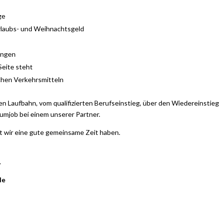
ge
rlaubs- und Weihnachtsgeld
ungen
Seite steht
chen Verkehrsmitteln
en Laufbahn, vom qualifizierten Berufseinstieg, über den Wiedereinstieg,
umjob bei einem unserer Partner.
t wir eine gute gemeinsame Zeit haben.
.
de