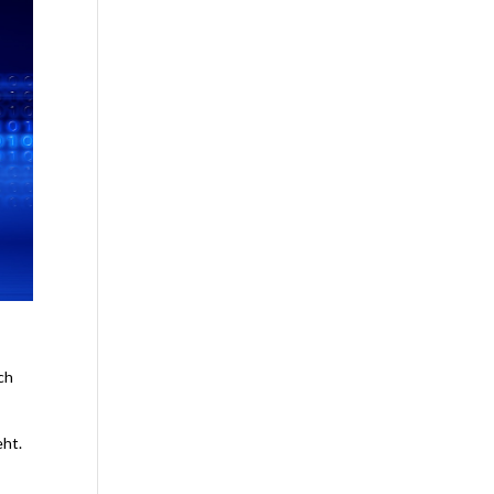
ch
eht.