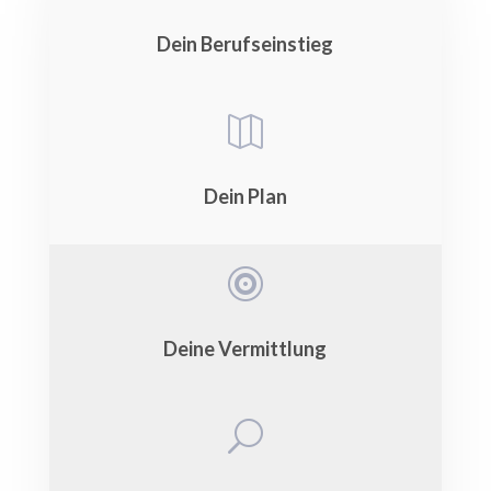
Dein Berufseinstieg

Dein Plan

Deine Vermittlung
U